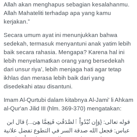
Allah akan menghapus sebagian kesalahanmu.
Allah Mahateliti terhadap apa yang kamu
kerjakan.”
Secara umum ayat ini menunjukkan bahwa
sedekah, termasuk menyantuni anak yatim lebih
baik secara rahasia. Mengapa? Karena hal ini
lebih menyelamatkan orang yang bersedekah
dari unsur riya', lebih menjaga hati agar tetap
ikhlas dan merasa lebih baik dari yang
disedekahi atau disantuni.
Imam Al-Qurtubi dalam kitabnya Al-Jami' li Ahkam
al-Qur'an Jilid III (hlm. 369-370) mengatakan:
قوله تعالى: {وَإِن تُبْدُواْ ٱلصَّدَقَٰتِ فَنِعِمَّا هِىَ...} قال ابن
عباس: فجعل الله صدقة السر في التطوع تفضل علانية