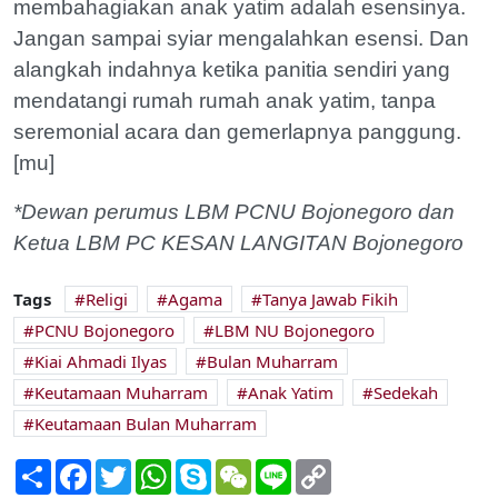
membahagiakan anak yatim adalah esensinya.
Jangan sampai syiar mengalahkan esensi. Dan
alangkah indahnya ketika panitia sendiri yang
mendatangi rumah rumah anak yatim, tanpa
seremonial acara dan gemerlapnya panggung.
[mu]
*Dewan perumus LBM PCNU Bojonegoro dan
Ketua LBM PC KESAN LANGITAN Bojonegoro
Tags
Religi
Agama
Tanya Jawab Fikih
PCNU Bojonegoro
LBM NU Bojonegoro
Kiai Ahmadi Ilyas
Bulan Muharram
Keutamaan Muharram
Anak Yatim
Sedekah
Keutamaan Bulan Muharram
Share
Facebook
Twitter
WhatsApp
Skype
WeChat
Line
Copy
Link