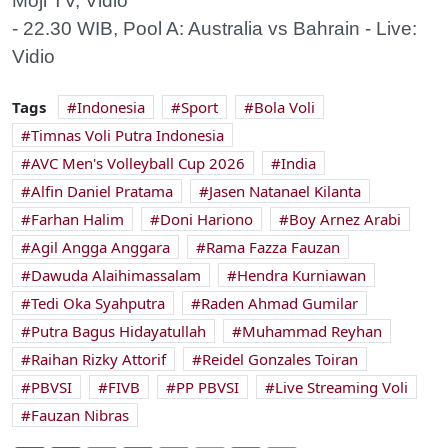
Moji TV, Vidio
- 22.30 WIB, Pool A: Australia vs Bahrain - Live:
Vidio
Tags
Indonesia
Sport
Bola Voli
Timnas Voli Putra Indonesia
AVC Men's Volleyball Cup 2026
India
Alfin Daniel Pratama
Jasen Natanael Kilanta
Farhan Halim
Doni Hariono
Boy Arnez Arabi
Agil Angga Anggara
Rama Fazza Fauzan
Dawuda Alaihimassalam
Hendra Kurniawan
Tedi Oka Syahputra
Raden Ahmad Gumilar
Putra Bagus Hidayatullah
Muhammad Reyhan
Raihan Rizky Attorif
Reidel Gonzales Toiran
PBVSI
FIVB
PP PBVSI
Live Streaming Voli
Fauzan Nibras