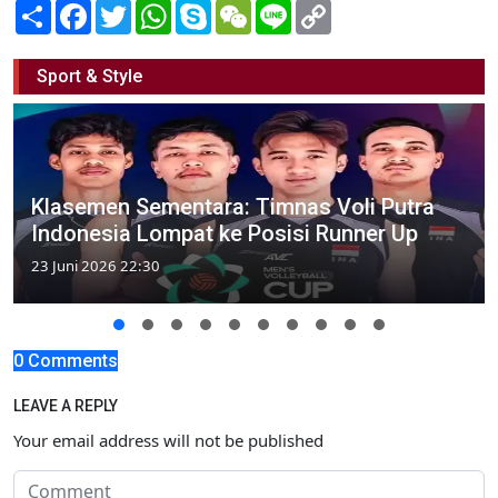
Share
Facebook
Twitter
WhatsApp
Skype
WeChat
Line
Copy
Link
Sport & Style
Klasemen Sementara: Timnas Voli Putra
Indonesia Lompat ke Posisi Runner Up
23 Juni 2026 22:30
0 Comments
LEAVE A REPLY
Your email address will not be published