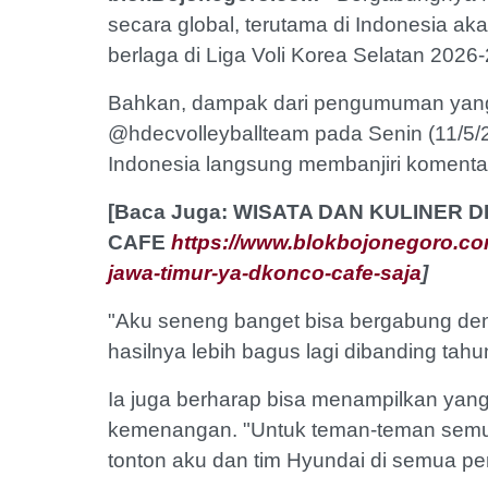
secara global, terutama di Indonesia a
berlaga di Liga Voli Korea Selatan 2026
Bahkan, dampak dari pengumuman yang 
@hdecvolleyballteam pada Senin (11/5/
Indonesia langsung membanjiri komentar
[Baca Juga: WISATA DAN KULINER
CAFE
https://www.blokbojonegoro.com
jawa-timur-ya-dkonco-cafe-saja
]
"Aku seneng banget bisa bergabung de
hasilnya lebih bagus lagi dibanding tah
Ia juga berharap bisa menampilkan ya
kemenangan. "Untuk teman-teman semua
tonton aku dan tim Hyundai di semua p