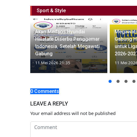
Sport & Style
uan
Akun Medsos Hyundai
Megawati
angkara
Hillstate Diserbu Penggemar
Gabung Hy
igi di
Indonesia, Setelah Megawati
untuk Lig
Gabung
2026-202
11 Mei 2026 21:35
11 Mei 202
0 Comments
LEAVE A REPLY
Your email address will not be published