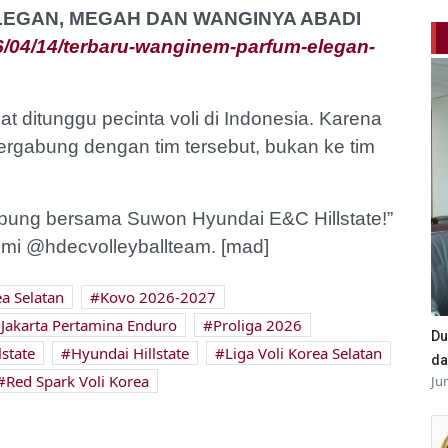
ELEGAN, MEGAH DAN WANGINYA ABADI
/04/14/terbaru-wanginem-parfum-elegan-
 ditunggu pecinta voli di Indonesia. Karena
rgabung dengan tim tersebut, bukan ke tim
abung bersama Suwon Hyundai E&C Hillstate!”
resmi @hdecvolleyballteam. [mad]
a Selatan
Kovo 2026-2027
Jakarta Pertamina Enduro
Proliga 2026
Du
state
Hyundai Hillstate
Liga Voli Korea Selatan
da
Red Spark Voli Korea
Ju