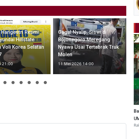
 Hangestri Resmi
Gagal Nyalip, Siswi di
undai Hillstate
Bojonegoro Meregang
a Voli Korea Selatan
Nyawa Usai Tertabrak Truk
7
Molen
6 21:00
11 Mei 2026 14:00
Ba
UM
Ra