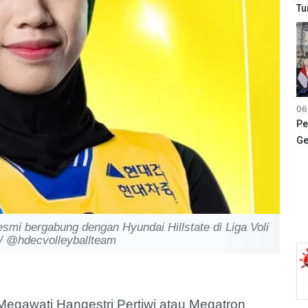
Tu
06
Pe
Ge
smi bergabung dengan Hyundai Hillstate di Liga Voli
 / @hdecvolleyballteam
gawati Hangestri Pertiwi atau Megatron