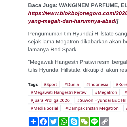
Baca Juga: WANGINEM PARFUME, 
https://www.blokbojonegoro.com/2026
yang-megah-dan-harumnya-abadi
]
Pengumuman tim Hyundai Hillstate sangat
sejak lama Megatron dikabarkan akan be
lamanya Red Spark.
“Megawati Hangestri Pratiwi resmi berg
tulis Hyundai Hillstate, dikutip di akun 
Tags
Sport
Dunia
Indonesia
Kore
Megawati Hangestri Pertiwi
Megatron
Juara Proliga 2026
Suwon Hyundai E&C Hill
Media Sosial
Dampak Instan Megatron
Share
Facebook
Twitter
WhatsApp
Skype
WeChat
Line
Copy
Link