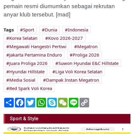
pemain resmi diumumkan sebagai rekrutan
anyar klub tersebut. [mad]
Tags
Sport
Dunia
Indonesia
Korea Selatan
Kovo 2026-2027
Megawati Hangestri Pertiwi
Megatron
Jakarta Pertamina Enduro
Proliga 2026
Juara Proliga 2026
Suwon Hyundai E&C Hillstate
Hyundai Hillstate
Liga Voli Korea Selatan
Media Sosial
Dampak Instan Megatron
Red Spark Voli Korea
Share
Facebook
Twitter
WhatsApp
Skype
WeChat
Line
Copy
Link
Sport & Style