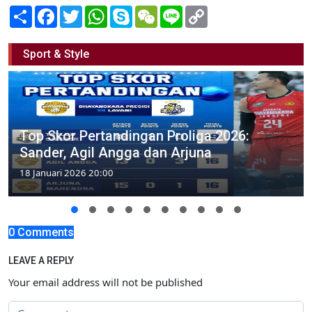
Share
Facebook
Twitter
WhatsApp
Skype
WeChat
Line
Copy
Link
Sport & Style
Top Skor Pertandingan Proliga 2026:
Sander, Agil Angga dan Arjuna
18 Januari 2026 20:00
0 Comments
LEAVE A REPLY
Your email address will not be published